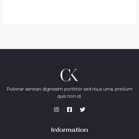
0
out
of
5
Pulvinar aenean dignissim porttitor sed risus urna, pretium
quis non id.
Information