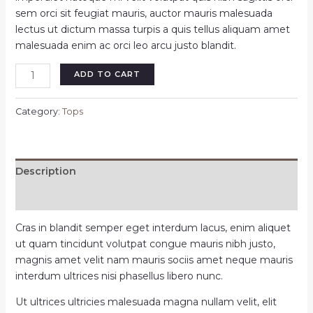
sem orci sit feugiat mauris, auctor mauris malesuada
lectus ut dictum massa turpis a quis tellus aliquam amet
malesuada enim ac orci leo arcu justo blandit.
Scarlett
ADD TO CART
red
long
Category:
Tops
dress
quantity
Description
Reviews (0)
Cras in blandit semper eget interdum lacus, enim aliquet
ut quam tincidunt volutpat congue mauris nibh justo,
magnis amet velit nam mauris sociis amet neque mauris
interdum ultrices nisi phasellus libero nunc.
Ut ultrices ultricies malesuada magna nullam velit, elit