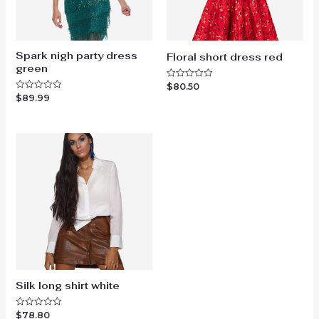
Spark nigh party dress
Floral short dress red
green
$
80.50
Rated
0
$
89.99
Rated
out
0
of
out
5
of
5
Silk long shirt white
$
78.80
Rated