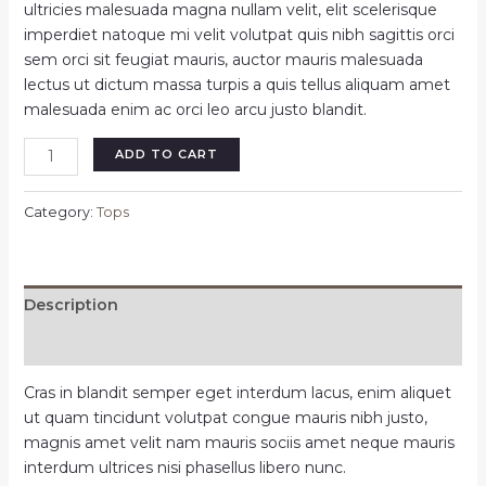
ultricies malesuada magna nullam velit, elit scelerisque
imperdiet natoque mi velit volutpat quis nibh sagittis orci
sem orci sit feugiat mauris, auctor mauris malesuada
lectus ut dictum massa turpis a quis tellus aliquam amet
malesuada enim ac orci leo arcu justo blandit.
Benne
ADD TO CART
long
sleeve
Category:
Tops
shirt
black
quantity
Description
Reviews (0)
Cras in blandit semper eget interdum lacus, enim aliquet
ut quam tincidunt volutpat congue mauris nibh justo,
magnis amet velit nam mauris sociis amet neque mauris
interdum ultrices nisi phasellus libero nunc.