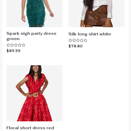
Spark nigh party dress
Silk long shirt white
green
$
78.80
Rated
0
$
89.99
Rated
out
0
of
out
5
of
5
Floral short dress red