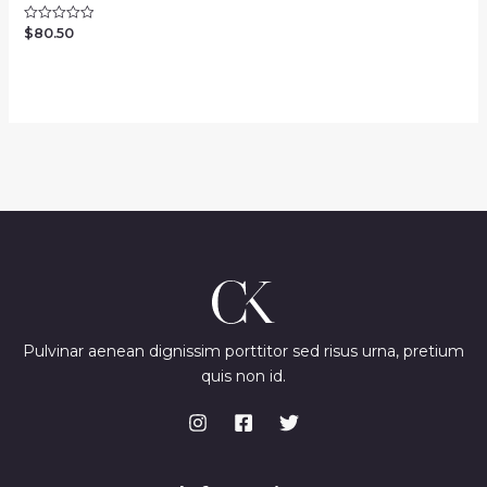
$
80.50
Rated
0
out
of
5
Pulvinar aenean dignissim porttitor sed risus urna, pretium
quis non id.